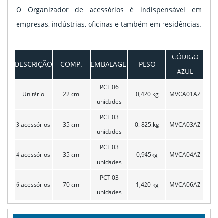
O Organizador de acessórios é indispensável em
empresas, indústrias, oficinas e também em residências.
CÓDIGO
DESCRIÇÃO
COMP.
EMBALAGEM
PESO
AZUL
PCT 06
Unitário
22 cm
0,420 kg
MVOA01AZ
unidades
PCT 03
3 acessórios
35 cm
0, 825,kg
MVOA03AZ
unidades
PCT 03
4 acessórios
35 cm
0,945kg
MVOA04AZ
unidades
PCT 03
6 acessórios
70 cm
1,420 kg
MVOA06AZ
unidades